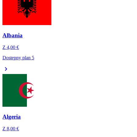
Albania
Z
4,00 €
Dostępny plan 5
chevron_right
Algeria
Z
8,00 €