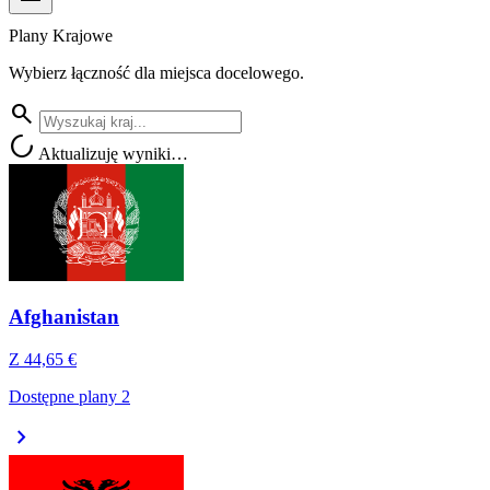
Plany Krajowe
Wybierz łączność dla miejsca docelowego.
search
progress_activity
Aktualizuję wyniki…
Afghanistan
Z
44,65 €
Dostępne plany 2
chevron_right