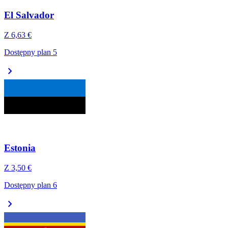
El Salvador
Z
6,63 €
Dostępny plan 5
chevron_right
Estonia
Z
3,50 €
Dostępny plan 6
chevron_right