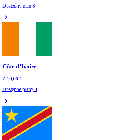
Dostępny plan 6
chevron_right
Côte d’Ivoire
Z
10,00 €
Dostępne plany 4
chevron_right