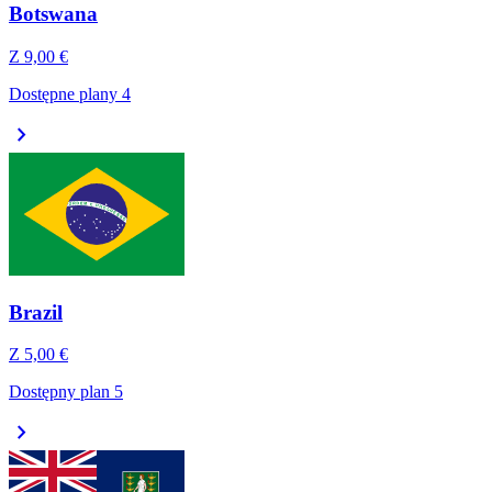
Botswana
Z
9,00 €
Dostępne plany 4
chevron_right
Brazil
Z
5,00 €
Dostępny plan 5
chevron_right