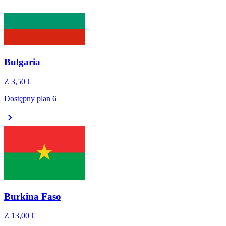
Bulgaria
Z
3,50 €
Dostępny plan 6
chevron_right
Burkina Faso
Z
13,00 €