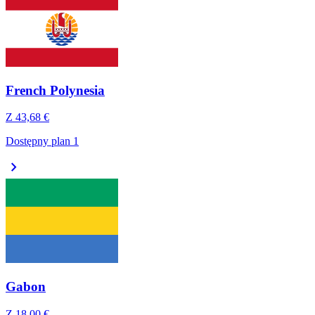
French Polynesia
Z
43,68 €
Dostępny plan 1
chevron_right
Gabon
Z
18,00 €