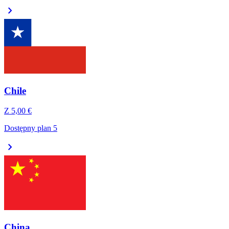
chevron_right
Chile
Z
5,00 €
Dostępny plan 5
chevron_right
China