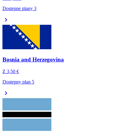
Dostępne plany 3
chevron_right
Bosnia and Herzegovina
Z
3,50 €
Dostępny plan 5
chevron_right