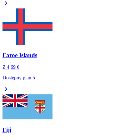
chevron_right
Faroe Islands
Z
4,69 €
Dostępny plan 5
chevron_right
Fiji