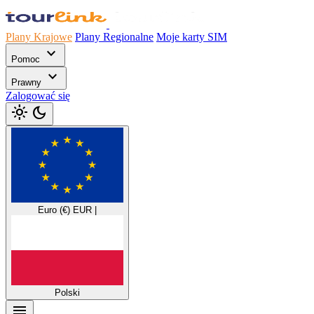
Plany Krajowe
Plany Regionalne
Moje karty SIM
expand_more
Pomoc
expand_more
Prawny
Zalogować się
light_mode
dark_mode
Euro (€)
EUR
|
Polski
menu