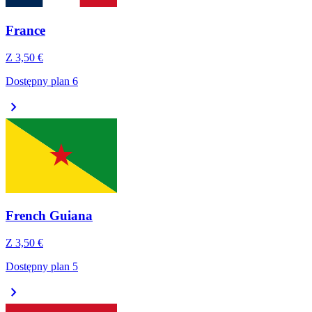
France
Z
3,50 €
Dostępny plan 6
chevron_right
French Guiana
Z
3,50 €
Dostępny plan 5
chevron_right