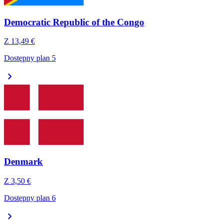
Democratic Republic of the Congo
Z
13,49 €
Dostępny plan 5
chevron_right
Denmark
Z
3,50 €
Dostępny plan 6
chevron_right