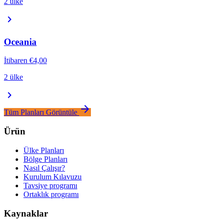
2 ülke
chevron_right
Oceania
İtibaren
€4,00
2 ülke
chevron_right
arrow_forward
Tüm Planları Görüntüle
Ürün
Ülke Planları
Bölge Planları
Nasıl Çalışır?
Kurulum Kılavuzu
Tavsiye programı
Ortaklık programı
Kaynaklar