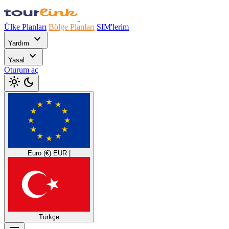
Ülke Planları
Bölge Planları
SIM'lerim
expand_more
Yardım
expand_more
Yasal
Oturum aç
light_mode
dark_mode
Euro (€)
EUR
|
Türkçe