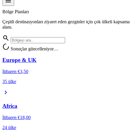
menu
Bölge Planları
Çeşitli destinasyonları ziyaret eden gezginler için çok ülkeli kapsama
alanı.
search
progress_activity
Sonuçlar güncelleniyor…
Europe & UK
İtibaren
€3,50
35 ülke
chevron_right
Africa
İtibaren
€18,00
24 ülke