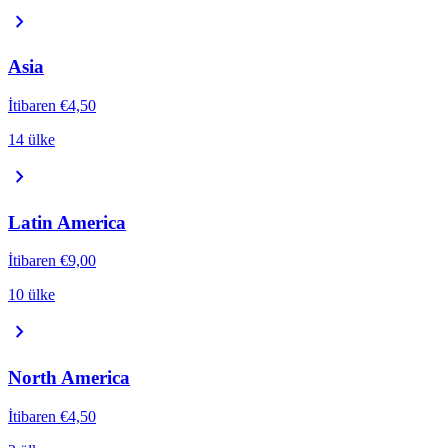
chevron_right
Asia
İtibaren
€4,50
14 ülke
chevron_right
Latin America
İtibaren
€9,00
10 ülke
chevron_right
North America
İtibaren
€4,50