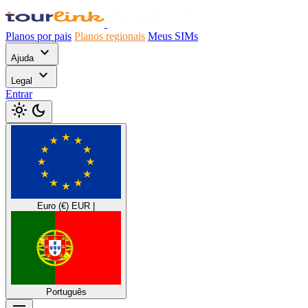
Planos por pais
Planos regionais
Meus SIMs
expand_more
Ajuda
expand_more
Legal
Entrar
light_mode
dark_mode
Euro (€)
EUR
|
Português