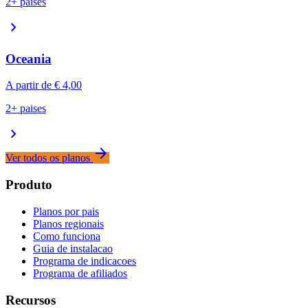
2+ paises
chevron_right
Oceania
A partir de
€ 4,00
2+ paises
chevron_right
arrow_forward
Ver todos os planos
Produto
Planos por pais
Planos regionais
Como funciona
Guia de instalacao
Programa de indicacoes
Programa de afiliados
Recursos