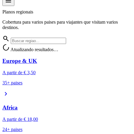
menu
Planos regionais
Cobertura para varios paises para viajantes que visitam varios
destinos.
search
progress_activity
Atualizando resultados…
Europe & UK
A partir de
€ 3,50
35+ paises
chevron_right
Africa
A partir de
€ 18,00
24+ paises