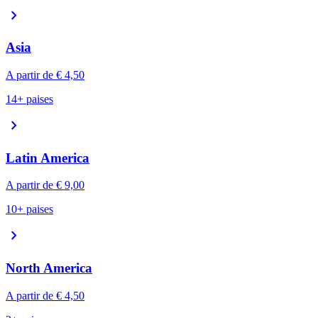
chevron_right
Asia
A partir de
€ 4,50
14+ paises
chevron_right
Latin America
A partir de
€ 9,00
10+ paises
chevron_right
North America
A partir de
€ 4,50