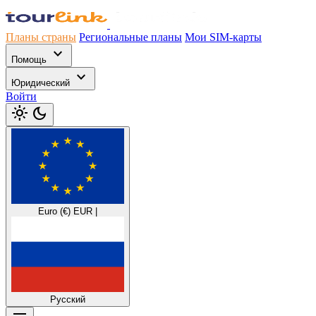
Планы страны
Региональные планы
Мои SIM-карты
expand_more
Помощь
expand_more
Юридический
Войти
light_mode
dark_mode
Euro (€)
EUR
|
Русский