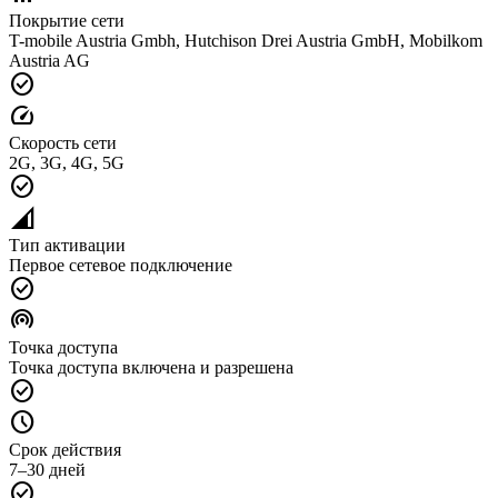
Покрытие сети
T-mobile Austria Gmbh, Hutchison Drei Austria GmbH, Mobilkom
Austria AG
check_circle
speed
Скорость сети
2G, 3G, 4G, 5G
check_circle
network_cell
Тип активации
Первое сетевое подключение
check_circle
wifi_tethering
Точка доступа
Точка доступа включена и разрешена
check_circle
schedule
Срок действия
7–30 дней
check_circle