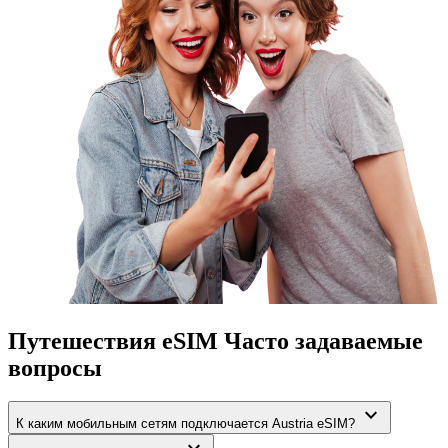
Путешествия eSIM Часто задаваемые
вопросы
expand_more
К каким мобильным сетям подключается Austria eSIM?