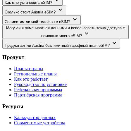
expand_more
Как мне установить eSIM?
expand_more
Сколько стоит Austria eSIM?
expand_more
Совместим ли мой телефон с eSIM?
Могу ли я обмениваться данными и использовать точку доступа с
expand_more
помощью моего eSIM?
expand_more
Предлагает ли Austria безлимитный тарифный план eSIM?
Продукт
Планы страны
Региональные планы
Как это работает
Руководство по установке
Реферальная программа
Партнёрская программа
Ресурсы
Калькулятор данных
Совместимые устройства