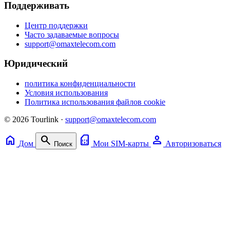
Поддерживать
Центр поддержки
Часто задаваемые вопросы
support@omaxtelecom.com
Юридический
политика конфиденциальности
Условия использования
Политика использования файлов cookie
© 2026 Tourlink ·
support@omaxtelecom.com
home
search
sim_card
person
Дом
Мои SIM-карты
Авторизоваться
Поиск