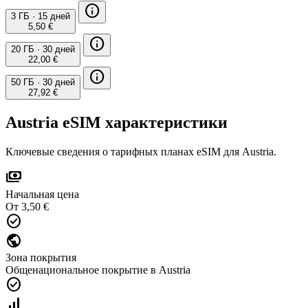
info
3 ГБ
·
15 дней
5,50 €
info
20 ГБ
·
30 дней
22,00 €
info
50 ГБ
·
30 дней
27,92 €
Austria eSIM характеристики
Ключевые сведения о тарифных планах eSIM для Austria.
payments
Начальная цена
От 3,50 €
check_circle
public
Зона покрытия
Общенациональное покрытие в Austria
check_circle
signal_cellular_alt