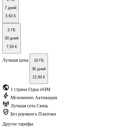
7 дней
3,50 €
5 ГБ
30 дней
7,50 €
Лучшая цена
10 ГБ
30 дней
12,00 €
public
1 страна
Одна eSIM
bolt
Мгновенно
Активация
cell_tower
Лучшая сеть
Связь
verified_user
Без роуминга
Платежи
Другие тарифы