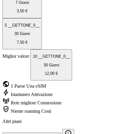
7 Giorni
3,50 €
5 __GETTONE_0__
30 Giorni
7,50 €
Miglior valore
10 __GETTONE_0__
30 Giorni
12,00 €
public
1 Paese
Una eSIM
bolt
Istantaneo
Attivazione
cell_tower
Rete migliore
Connessione
verified_user
Niente roaming
Costi
Altri piani
info