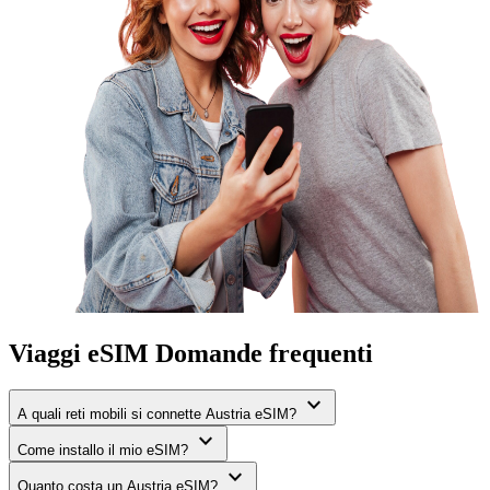
Viaggi eSIM Domande frequenti
expand_more
A quali reti mobili si connette Austria eSIM?
expand_more
Come installo il mio eSIM?
expand_more
Quanto costa un Austria eSIM?