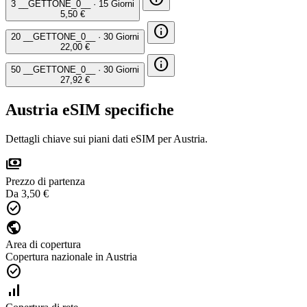
3 __GETTONE_0__
·
15 Giorni
5,50 €
info
20 __GETTONE_0__
·
30 Giorni
22,00 €
info
50 __GETTONE_0__
·
30 Giorni
27,92 €
Austria eSIM specifiche
Dettagli chiave sui piani dati eSIM per Austria.
payments
Prezzo di partenza
Da 3,50 €
check_circle
public
Area di copertura
Copertura nazionale in Austria
check_circle
signal_cellular_alt