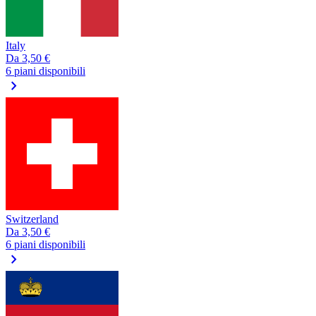
Italy
Da
3,50 €
6 piani disponibili
chevron_right
Switzerland
Da
3,50 €
6 piani disponibili
chevron_right