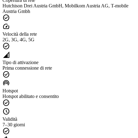
Copertura di rete
Hutchison Drei Austria GmbH, Mobilkom Austria AG, T-mobile
Austria Gmbh
check_circle
speed
Velocità della rete
2G, 3G, 4G, 5G
check_circle
network_cell
Tipo di attivazione
Prima connessione di rete
check_circle
wifi_tethering
Hotspot
Hotspot abilitato e consentito
check_circle
schedule
Validità
7–30 giorni
check_circle