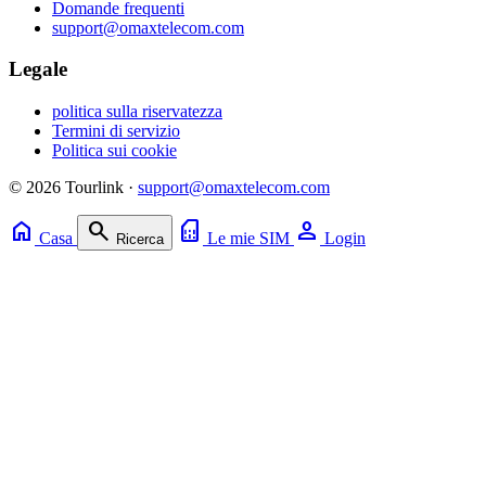
Domande frequenti
support@omaxtelecom.com
Legale
politica sulla riservatezza
Termini di servizio
Politica sui cookie
© 2026 Tourlink ·
support@omaxtelecom.com
home
search
sim_card
person
Casa
Le mie SIM
Login
Ricerca