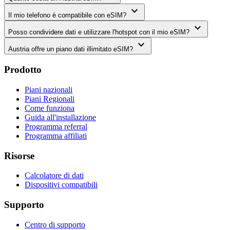
expand_more
Il mio telefono è compatibile con eSIM?
expand_more
Posso condividere dati e utilizzare l'hotspot con il mio eSIM?
expand_more
Austria offre un piano dati illimitato eSIM?
Prodotto
Piani nazionali
Piani Regionali
Come funziona
Guida all'installazione
Programma referral
Programma affiliati
Risorse
Calcolatore di dati
Dispositivi compatibili
Supporto
Centro di supporto