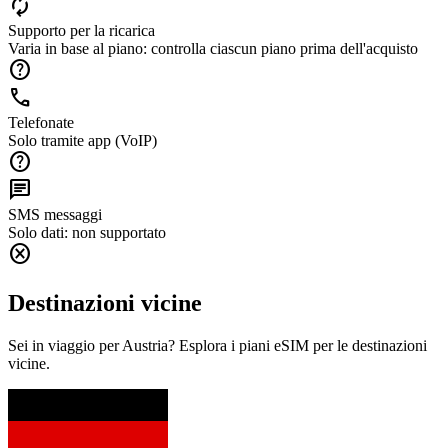
autorenew
Supporto per la ricarica
Varia in base al piano: controlla ciascun piano prima dell'acquisto
help
call
Telefonate
Solo tramite app (VoIP)
help
chat
SMS messaggi
Solo dati: non supportato
cancel
Destinazioni vicine
Sei in viaggio per Austria? Esplora i piani eSIM per le destinazioni
vicine.