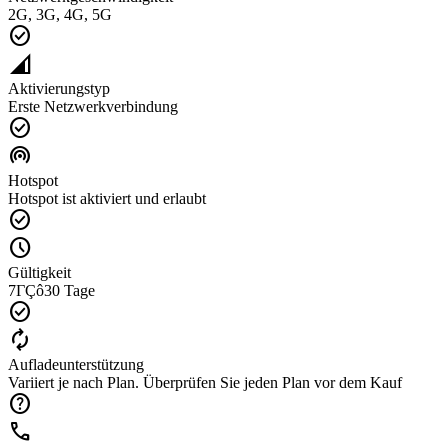
2G, 3G, 4G, 5G
check_circle
network_cell
Aktivierungstyp
Erste Netzwerkverbindung
check_circle
wifi_tethering
Hotspot
Hotspot ist aktiviert und erlaubt
check_circle
schedule
Gültigkeit
7ΓÇô30 Tage
check_circle
autorenew
Aufladeunterstützung
Variiert je nach Plan. Überprüfen Sie jeden Plan vor dem Kauf
help
call