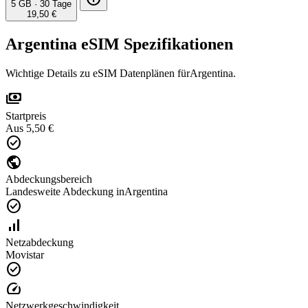
5 GB
·
30 Tage
19,50 €
Argentina eSIM Spezifikationen
Wichtige Details zu eSIM Datenplänen fürArgentina.
payments
Startpreis
Aus 5,50 €
check_circle
public
Abdeckungsbereich
Landesweite Abdeckung inArgentina
check_circle
signal_cellular_alt
Netzabdeckung
Movistar
check_circle
speed
Netzwerkgeschwindigkeit