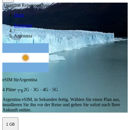
Argentina Reisevorschau
Heim
/
Reiseziele
/
Argentina
eSIM fürArgentina
4 Pläne ┬╖2G · 3G · 4G · 5G
Argentina eSIM, in Sekunden fertig. Wählen Sie einen Plan aus,
installieren Sie ihn vor der Reise und gehen Sie sofort nach Ihrer
Ankunft online.
1 GB