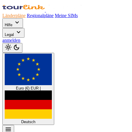
Länderpläne
Regionalpläne
Meine SIMs
expand_more
Hilfe
expand_more
Legal
anmelden
light_mode
dark_mode
Euro (€)
EUR
|
Deutsch
menu