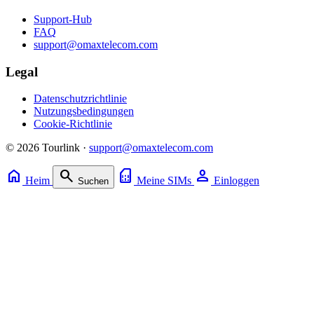
Support-Hub
FAQ
support@omaxtelecom.com
Legal
Datenschutzrichtlinie
Nutzungsbedingungen
Cookie-Richtlinie
© 2026 Tourlink ·
support@omaxtelecom.com
home
search
sim_card
person
Heim
Meine SIMs
Einloggen
Suchen