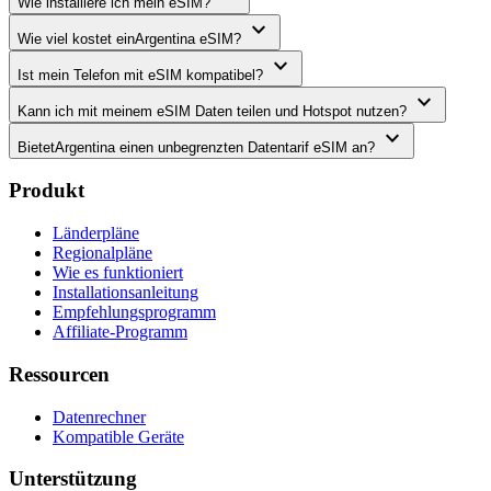
Wie installiere ich mein eSIM?
expand_more
Wie viel kostet einArgentina eSIM?
expand_more
Ist mein Telefon mit eSIM kompatibel?
expand_more
Kann ich mit meinem eSIM Daten teilen und Hotspot nutzen?
expand_more
BietetArgentina einen unbegrenzten Datentarif eSIM an?
Produkt
Länderpläne
Regionalpläne
Wie es funktioniert
Installationsanleitung
Empfehlungsprogramm
Affiliate-Programm
Ressourcen
Datenrechner
Kompatible Geräte
Unterstützung