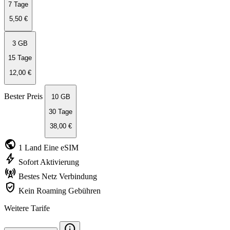
7 Tage
5,50 €
3 GB
15 Tage
12,00 €
Bester Preis
10 GB
30 Tage
38,00 €
public
1 Land
Eine eSIM
bolt
Sofort
Aktivierung
cell_tower
Bestes Netz
Verbindung
verified_user
Kein Roaming
Gebühren
Weitere Tarife
info