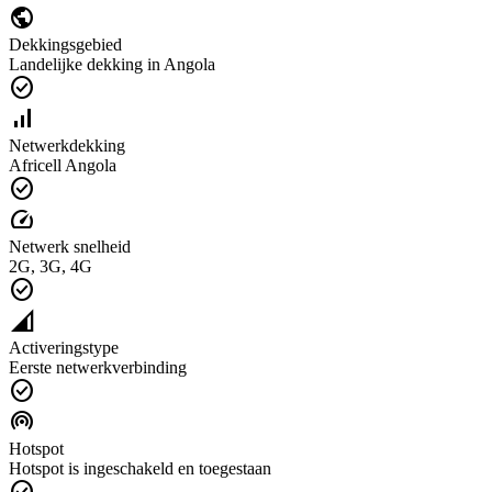
public
Dekkingsgebied
Landelijke dekking in Angola
check_circle
signal_cellular_alt
Netwerkdekking
Africell Angola
check_circle
speed
Netwerk snelheid
2G, 3G, 4G
check_circle
network_cell
Activeringstype
Eerste netwerkverbinding
check_circle
wifi_tethering
Hotspot
Hotspot is ingeschakeld en toegestaan
check_circle