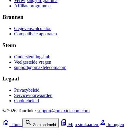
Verwijzingsprogramma
Affiliateprogramma
Bronnen
Gegevenscalculator
Compatibele apparaten
Steun
Ondersteuningshub
Veelgestelde vragen
support@omaxtelecom.com
Legaal
Privacybeleid
Servicevoorwaarden
Cookiebeleid
© 2026 Tourlink ·
support@omaxtelecom.com
home
search
sim_card
person
Thuis
Mijn simkaarten
Inloggen
Zoekopdracht