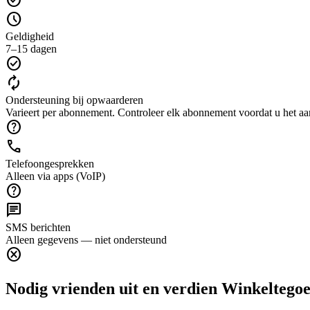
schedule
Geldigheid
7–15 dagen
check_circle
autorenew
Ondersteuning bij opwaarderen
Varieert per abonnement. Controleer elk abonnement voordat u het aa
help
call
Telefoongesprekken
Alleen via apps (VoIP)
help
chat
SMS berichten
Alleen gegevens — niet ondersteund
cancel
Nodig vrienden uit en verdien Winkeltego