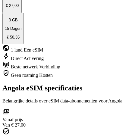
€ 27,00
3 GB
15 Dagen
€ 50,35
public
1 land
Eén eSIM
bolt
Direct
Activering
cell_tower
Beste netwerk
Verbinding
verified_user
Geen roaming
Kosten
Angola eSIM specificaties
Belangrijke details over eSIM data-abonnementen voor Angola.
payments
Vanaf prijs
Van € 27,00
check_circle