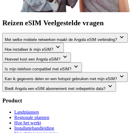
Reizen eSIM Veelgestelde vragen
expand_more
Met welke mobiele netwerken maakt de Angola eSIM verbinding?
expand_more
Hoe installeer ik mijn eSIM?
expand_more
Hoeveel kost een Angola eSIM?
expand_more
Is mijn telefoon compatibel met eSIM?
expand_more
Kan ik gegevens delen en een hotspot gebruiken met mijn eSIM?
expand_more
Biedt Angola een eSIM abonnement met onbeperkte data?
Product
Landplannen
Regionale plannen
Hoe het werkt
Installatiehandleiding