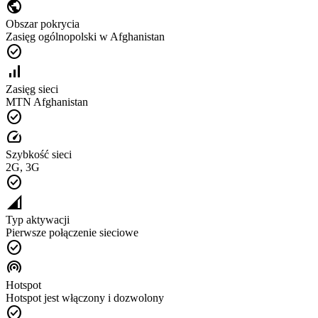
public
Obszar pokrycia
Zasięg ogólnopolski w Afghanistan
check_circle
signal_cellular_alt
Zasięg sieci
MTN Afghanistan
check_circle
speed
Szybkość sieci
2G, 3G
check_circle
network_cell
Typ aktywacji
Pierwsze połączenie sieciowe
check_circle
wifi_tethering
Hotspot
Hotspot jest włączony i dozwolony
check_circle