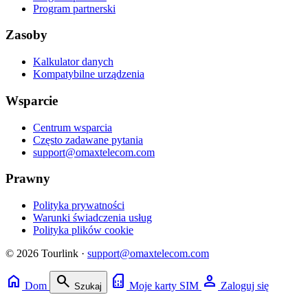
Program partnerski
Zasoby
Kalkulator danych
Kompatybilne urządzenia
Wsparcie
Centrum wsparcia
Często zadawane pytania
support@omaxtelecom.com
Prawny
Polityka prywatności
Warunki świadczenia usług
Polityka plików cookie
© 2026 Tourlink ·
support@omaxtelecom.com
home
search
sim_card
person
Dom
Moje karty SIM
Zaloguj się
Szukaj