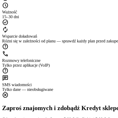
schedule
Ważność
15–30 dni
check_circle
autorenew
Wsparcie doładowań
Różni się w zależności od planu — sprawdź każdy plan przed zakup
help
call
Rozmowy telefoniczne
Tylko przez aplikacje (VoIP)
help
chat
SMS wiadomości
Tylko dane — nieobsługiwane
cancel
Zaproś znajomych i zdobądź Kredyt skle