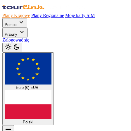
Plany Krajowe
Plany Regionalne
Moje karty SIM
expand_more
Pomoc
expand_more
Prawny
Zalogować się
light_mode
dark_mode
Euro (€)
EUR
|
Polski
menu