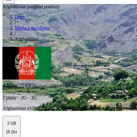
Afghanistan podgląd podróży
Dom
/
Miejsca docelowe
/
Afghanistan
eSIM dla Afghanistan
2 plany · 2G · 3G
Afghanistan eSIM, gotowy w kilka sekund. Wybierz plan, zainstaluj pr
3 GB
15 Dni