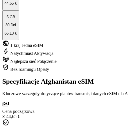
44,65 €
5 GB
30 Dni
66,10 €
public
1 kraj
Jedna eSIM
bolt
Natychmiast
Aktywacja
cell_tower
Najlepsza sieć
Połączenie
verified_user
Bez roamingu
Opłaty
Specyfikacje Afghanistan eSIM
Kluczowe szczegóły dotyczące planów transmisji danych eSIM dla A
payments
Cena początkowa
Z 44,65 €
check_circle