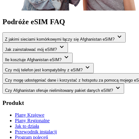
Podróże eSIM FAQ
expand_more
Z jakimi sieciami komórkowymi łączy się Afghanistan eSIM?
expand_more
Jak zainstalować mój eSIM?
expand_more
Ile kosztuje Afghanistan eSIM?
expand_more
Czy mój telefon jest kompatybilny z eSIM?
Czy mogę udostępniać dane i korzystać z hotspotu za pomocą mojego 
expand_more
Czy Afghanistan oferuje nielimitowany pakiet danych eSIM?
Produkt
Plany Krajowe
Plany Regionalne
Jak to działa
Przewodnik instalacji
Program poleceń