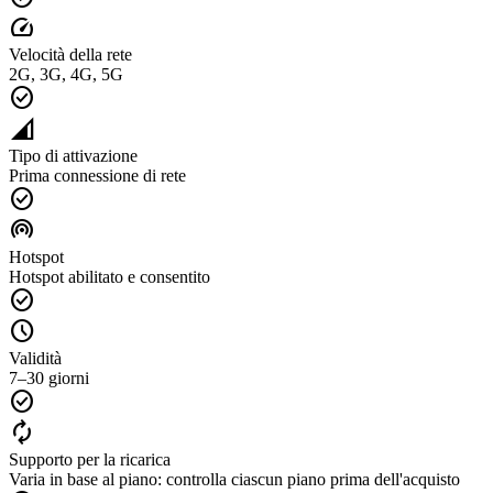
speed
Velocità della rete
2G, 3G, 4G, 5G
check_circle
network_cell
Tipo di attivazione
Prima connessione di rete
check_circle
wifi_tethering
Hotspot
Hotspot abilitato e consentito
check_circle
schedule
Validità
7–30 giorni
check_circle
autorenew
Supporto per la ricarica
Varia in base al piano: controlla ciascun piano prima dell'acquisto