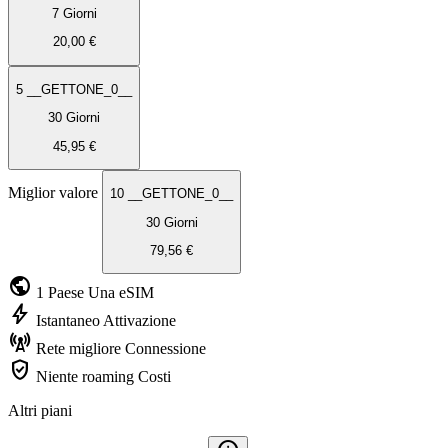
7 Giorni
20,00 €
5 __GETTONE_0__
30 Giorni
45,95 €
Miglior valore
10 __GETTONE_0__
30 Giorni
79,56 €
public
1 Paese
Una eSIM
bolt
Istantaneo
Attivazione
cell_tower
Rete migliore
Connessione
verified_user
Niente roaming
Costi
Altri piani