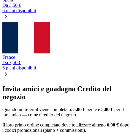
Da
3,50 €
6 piani disponibili
chevron_right
France
Da
3,50 €
6 piani disponibili
chevron_right
Invita amici e guadagna Credito del
negozio
Quando un referral viene completato:
5,00 €
per te e
5,00 €
per il
tuo amico — come Credito del negozio.
Il loro primo ordine completato deve totalizzare almeno
6,00 €
dopo
i codici promozionali (piano + commissioni).