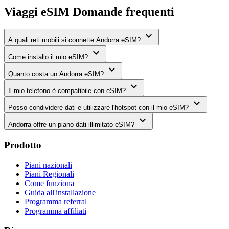
Viaggi eSIM Domande frequenti
expand_more
A quali reti mobili si connette Andorra eSIM?
expand_more
Come installo il mio eSIM?
expand_more
Quanto costa un Andorra eSIM?
expand_more
Il mio telefono è compatibile con eSIM?
expand_more
Posso condividere dati e utilizzare l'hotspot con il mio eSIM?
expand_more
Andorra offre un piano dati illimitato eSIM?
Prodotto
Piani nazionali
Piani Regionali
Come funziona
Guida all'installazione
Programma referral
Programma affiliati