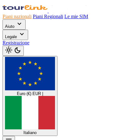
Piani nazionali
Piani Regionali
Le mie SIM
expand_more
Aiuto
expand_more
Legale
Registrazione
light_mode
dark_mode
Euro (€)
EUR
|
Italiano