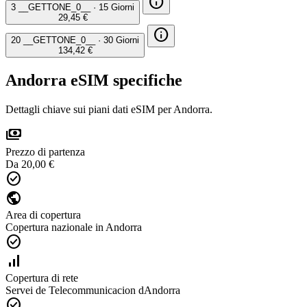
info
3 __GETTONE_0__
·
15 Giorni
29,45 €
info
20 __GETTONE_0__
·
30 Giorni
134,42 €
Andorra eSIM specifiche
Dettagli chiave sui piani dati eSIM per Andorra.
payments
Prezzo di partenza
Da 20,00 €
check_circle
public
Area di copertura
Copertura nazionale in Andorra
check_circle
signal_cellular_alt
Copertura di rete
Servei de Telecommunicacion dAndorra
check_circle