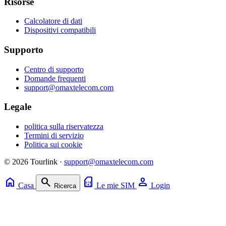
Risorse
Calcolatore di dati
Dispositivi compatibili
Supporto
Centro di supporto
Domande frequenti
support@omaxtelecom.com
Legale
politica sulla riservatezza
Termini di servizio
Politica sui cookie
© 2026 Tourlink ·
support@omaxtelecom.com
home
search
sim_card
person
Casa
Le mie SIM
Login
Ricerca