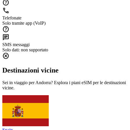
help
call
Telefonate
Solo tramite app (VoIP)
help
chat
SMS messaggi
Solo dati: non supportato
cancel
Destinazioni vicine
Sei in viaggio per Andorra? Esplora i piani eSIM per le destinazioni
vicine.
Spain