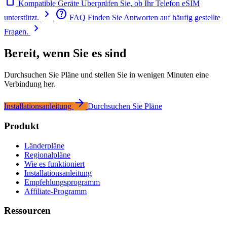
smartphone
Kompatible Geräte
Überprüfen Sie, ob Ihr Telefon eSIM
chevron_right
help
unterstützt.
FAQ
Finden Sie Antworten auf häufig gestellte
chevron_right
Fragen.
Bereit, wenn Sie es sind
Durchsuchen Sie Pläne und stellen Sie in wenigen Minuten eine
Verbindung her.
arrow_forward
Installationsanleitung
Durchsuchen Sie Pläne
Produkt
Länderpläne
Regionalpläne
Wie es funktioniert
Installationsanleitung
Empfehlungsprogramm
Affiliate-Programm
Ressourcen