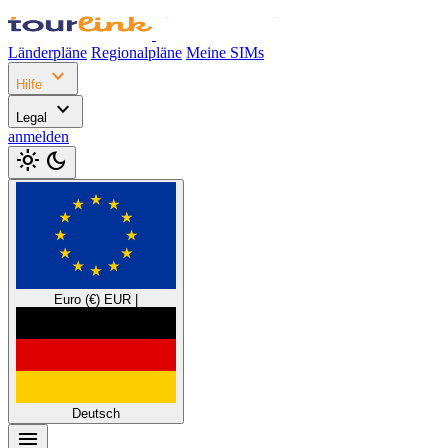
Länderpläne
Regionalpläne
Meine SIMs
expand_more
Hilfe
expand_more
Legal
anmelden
light_mode
dark_mode
Euro (€)
EUR
|
Deutsch
menu